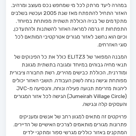
במהרה ליעד מרתק לכל מי שמחפש נכס מעוצב ומרהיב.
האזור התחיל להתפתח מאז שנת 2005 ועכשיו בשלבים
מתקדמים של בניה הכוללת תשתית מפותחת במיוחד.
התפתחות זו גרמה למראה האזור להשתנות ולהתעדכן,
וכיום הוא נחשב לאזור מגורים אטרקטיבי המותאם לכל
סוגי האזרחים.
המבנה המפואר של ELITZ3 כולל את כל הפינוקים של
תנאי מחיה גבוהים במיוחד ומגובה בתשתית מגוונת
ומודרנית, הכוללת כבישים מהירים, רשת תחבורה ציבורית
מפותחת וגישה נוחה לשוק העבודה. תושבי האזור יכולים
ליהנות מזרימת תנועה פעילה ונוחה, והנסיעה מ-JVC
(Jumeirah Village Circle) הגישה לכל אזור המגורים
והעסקים קלה ונגישה.
פרויקטים זה מתאים למגוון רחב של אנשים ומעניקים
פתרונות מגורים מותאמים לצרכים האישיים של הדיירים.
המתקנים באזור כוללים מגרשי ספור ומתקני ילדים